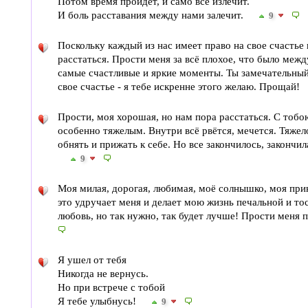
Потом время пройдет, и само всё излечит.
И боль расставания между нами залечит.
9
Поскольку каждый из нас имеет право на свое счастье 
расстаться. Прости меня за всё плохое, что было межд
самые счастливые и яркие моменты. Ты замечательный
свое счастье - я тебе искренне этого желаю. Прощай!
Прости, моя хорошая, но нам пора расстаться. С тобо
особенно тяжелым. Внутри всё рвётся, мечется. Тяжело
обнять и прижать к себе. Но все закончилось, закончил
9
Моя милая, дорогая, любимая, моё солнышко, моя при
это удручает меня и делает мою жизнь печальной и тос
любовь, но так нужно, так будет лучше! Прости меня
Я ушел от тебя
Никогда не вернусь.
Но при встрече с тобой
Я тебе улыбнусь!
9