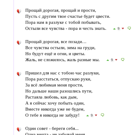
Прощай дорогая, прощай и прости,
Пусть с другим твое счастье будет цвести.
Пора нам в разлуке с тобой побывать,
Остыли все чувства - пора и честь знать.
9
Прощай дорогая, все позади…
Все чувства остыли, зима на груди,
Но будут ещё и огни, и цветы.
Жаль, не сложилось, жаль разные мы.
9
Пришел для нас с тобою час разлуки,
Пора расстаться, отпускаю руки,
За всё любимая меня прости,
Но дальше наши разошлись пути,
Растаяла любовь, как дым,
А я сейчас хочу побыть один,
Вместе никогда уже не будем,
О тебе я никогда не забуду!
9
Один совет - береги себя...
Одна мечта - не забывай меня...