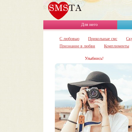
Для него
С любовью
Прикольные смс
Ск
Признание в любви
Комплименты
Улыбнись!