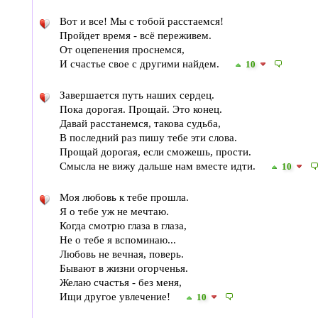
Вот и все! Мы с тобой расстаемся!
Пройдет время - всё переживем.
От оцепенения проснемся,
И счастье свое с другими найдем.
10
Завершается путь наших сердец.
Пока дорогая. Прощай. Это конец.
Давай расстанемся, такова судьба,
В последний раз пишу тебе эти слова.
Прощай дорогая, если сможешь, прости.
Смысла не вижу дальше нам вместе идти.
10
Моя любовь к тебе прошла.
Я о тебе уж не мечтаю.
Когда смотрю глаза в глаза,
Не о тебе я вспоминаю...
Любовь не вечная, поверь.
Бывают в жизни огорченья.
Желаю счастья - без меня,
Ищи другое увлечение!
10