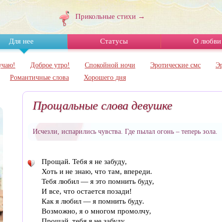
Прикольные стихи →
Для нее
Статусы
О любви
учаю!
Доброе утро!
Спокойной ночи
Эротические смс
Э
Романтичные слова
Хорошего дня
Прощальные слова девушке
Исчезли, испарились чувства. Где пылал огонь – теперь зола.
Прощай. Тебя я не забуду,
Хоть и не знаю, что там, впереди.
Тебя любил — я это помнить буду,
И все, что остается позади!
Как я любил — я помнить буду.
Возможно, я о многом промолчу,
Прощай, тебя я не забуду...