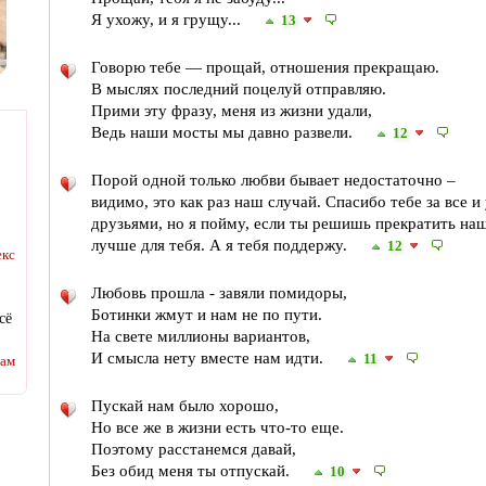
Я ухожу, и я грущу...
13
Говорю тебе — прощай, отношения прекращаю.
В мыслях последний поцелуй отправляю.
Прими эту фразу, меня из жизни удали,
Ведь наши мосты мы давно развели.
12
Порой одной только любви бывает недостаточно –
видимо, это как раз наш случай. Спасибо тебе за все и
друзьями, но я пойму, если ты решишь прекратить наш
лучше для тебя. А я тебя поддержу.
12
екс
Любовь прошла - завяли помидоры,
Ботинки жмут и нам не по пути.
сё
На свете миллионы вариантов,
И смысла нету вместе нам идти.
11
там
Пускай нам было хорошо,
Но все же в жизни есть что-то еще.
Поэтому расстанемся давай,
Без обид меня ты отпускай.
10