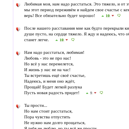
Любимая моя, нам надо расстаться. Это тяжело, и от э
мы этот период переживём и найдем свое счастье с ке
верь! Все обязательно будет хорошо!
10
После нашего расставания мне как будто перекрыли ки
душе пусто, на сердце тяжело. Я жду и надеюсь, что о
станет легче.
10
Нам надо расстаться, любимая!
Любовь - это не про нас!
Но всё у нас перемелется,
И жизнь у нас не на час!
Ты встретишь ещё своё счастье,
Надеюсь, и меня оно ждёт,
Прощай! Будет легкой разлука
Пусть новая радость придет!
9
Ты прости...
Но нам стоит расстаться,
Пора чувства отпустить
Не нужно нам долго прощаться,
Я тебя не люблю, но ты всё же прости...