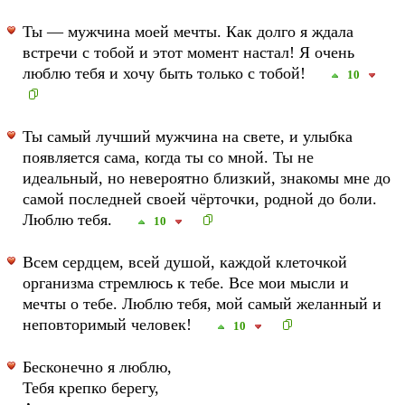
Ты — мужчина моей мечты. Как долго я ждала
встречи с тобой и этот момент настал! Я очень
люблю тебя и хочу быть только с тобой!
10
Ты самый лучший мужчина на свете, и улыбка
появляется сама, когда ты со мной. Ты не
идеальный, но невероятно близкий, знакомы мне до
самой последней своей чёрточки, родной до боли.
Люблю тебя.
10
Всем сердцем, всей душой, каждой клеточкой
организма стремлюсь к тебе. Все мои мысли и
мечты о тебе. Люблю тебя, мой самый желанный и
неповторимый человек!
10
Бесконечно я люблю,
Тебя крепко берегу,