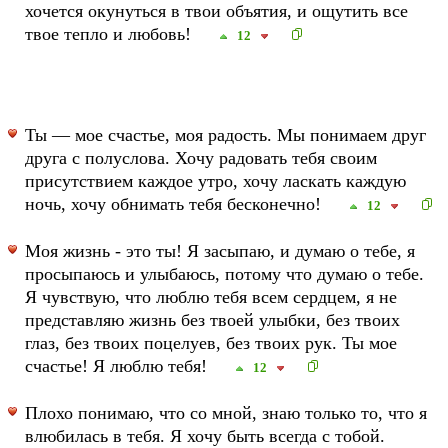
хочется окунуться в твои объятия, и ощутить все
твое тепло и любовь!
12
Ты — мое счастье, моя радость. Мы понимаем друг
друга с полуслова. Хочу радовать тебя своим
присутствием каждое утро, хочу ласкать каждую
ночь, хочу обнимать тебя бесконечно!
12
Моя жизнь - это ты! Я засыпаю, и думаю о тебе, я
просыпаюсь и улыбаюсь, потому что думаю о тебе.
Я чувствую, что люблю тебя всем сердцем, я не
представляю жизнь без твоей улыбки, без твоих
глаз, без твоих поцелуев, без твоих рук. Ты мое
счастье! Я люблю тебя!
12
Плохо понимаю, что со мной, знаю только то, что я
влюбилась в тебя. Я хочу быть всегда с тобой.