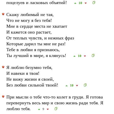
поцелуев и ласковых объятий!
10
Скажу любимый не тая,
Что не могу я без тебя!
Мне в сердце места не хватает
И кажется оно растает,
От теплых чувств, и нежных фраз
Которые дарил ты мне не раз!
Тебе в любви я признаюсь,
Ты лучший в мире, я клянусь!
10
Я люблю безумно тебя,
И навеки я твоя!
Не вижу жизни я своей,
Без любви сильной твоей!
10
При мысли о тебе что-то колет в груди. Я готова
перевернуть весь мир и свою жизнь ради тебя. Я
люблю тебя.
9