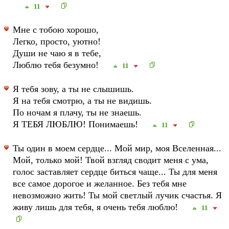
11
Мне с тобою хорошо,
Легко, просто, уютно!
Души не чаю я в тебе,
Люблю тебя безумно!
11
Я тебя зову, а ты не слышишь.
Я на тебя смотрю, а ты не видишь.
По ночам я плачу, ты не знаешь.
Я ТЕБЯ ЛЮБЛЮ! Понимаешь!
11
Ты один в моем сердце... Мой мир, моя Вселенная...
Мой, только мой! Твой взгляд сводит меня с ума,
голос заставляет сердце биться чаще... Ты для меня
все самое дорогое и желанное. Без тебя мне
невозможно жить! Ты мой светлый лучик счастья. Я
живу лишь для тебя, я очень тебя люблю!
11