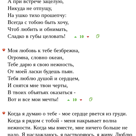
А при встрече зацелую,
Никуда не отпущу,
На ушко тихо прошепчу:
Всегда с тобою быть хочу,
Чтоб любить и обнимать,
Сладко в губы целовать!
10
Моя любовь к тебе безбрежна,
Огромна, словно океан,
Тебе дарю я свою нежность,
От моей ласки будешь пьян.
Тебя люблю душой и сердцем,
И снятся мне твои черты,
В твоих объятьях оказаться -
Вот и все мои мечты!
10
Когда я думаю о тебе - мое сердце рвется из груди.
Когда я рядом с тобой - меня накрывает волна
нежности. Когда мы вместе, мне ничего больше не
надо. Я наслаждаюсь, я растворяюсь, я живу. Люблю