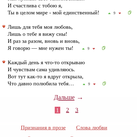
И счастлива с тобою я,
Ты в целом мире - мой единственный!
9
Лишь для тебя моя любовь,
Лишь о тебе я вижу сны!
И раз за разом, вновь и вновь,
Я говорю — мне нужен ты!
9
Каждый день я что-то открываю
И чувствам сама удивляюсь.
Вот тут как-то я вдруг открыла,
Что давно полюбила тебя…
9
→
Дальше
2
3
1
Признания в прозе
Слова любви