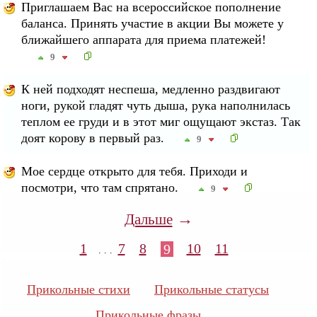
Приглашаем Вас на всероссийское пополнение
баланса. Принять участие в акции Вы можете у
ближайшего аппарата для приема платежей!
9
К ней подходят неспеша, медленно раздвигают
ноги, рукой гладят чуть дыша, рука наполнилась
теплом ее груди и в этот миг ощущают экстаз. Так
доят корову в первый раз.
9
Мое сердце открыто для тебя. Приходи и
посмотри, что там спрятано.
9
→
Дальше
1
7
8
10
11
9
. . .
Прикольные стихи
Прикольные статусы
Прикольные фразы