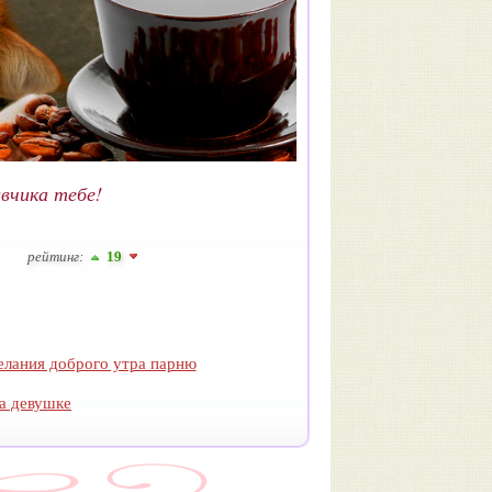
вчика тебе!
рейтинг:
19
лания доброго утра парню
а девушке