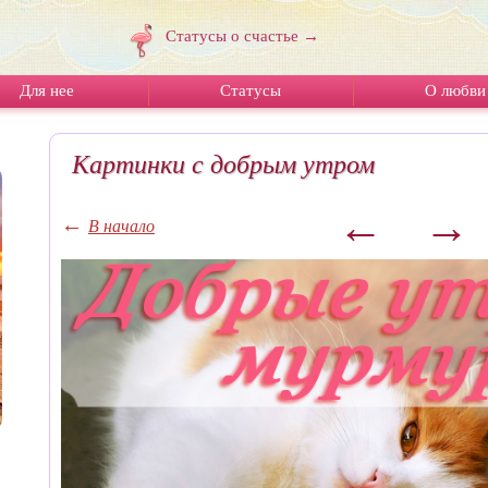
Статусы о счастье →
Для нее
Статусы
О любви
Картинки с добрым утром
←
→
←
В начало