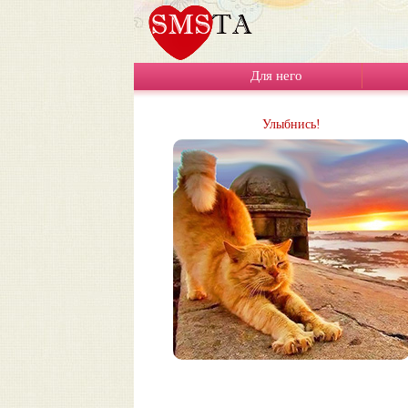
Для него
Улыбнись!