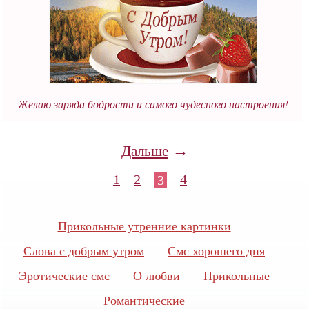
Желаю заряда бодрости и самого чудесного настроения!
→
Дальше
1
2
4
3
Прикольные утренние картинки
Слова с добрым утром
Смс хорошего дня
Эротические смс
О любви
Прикольные
Романтические