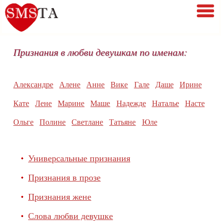
Признания в любви девушкам по именам:
Александре
Алене
Анне
Вике
Гале
Даше
Ирине
Кате
Лене
Марине
Маше
Надежде
Наталье
Насте
Ольге
Полине
Светлане
Татьяне
Юле
Универсальные признания
Признания в прозе
Признания жене
Слова любви девушке