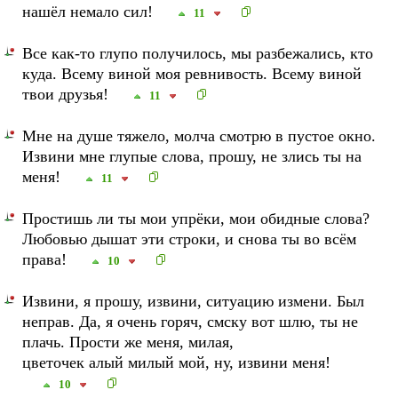
нашёл немало сил!
11
Все как-то глупо получилось, мы разбежались, кто
куда. Всему виной моя ревнивость. Всему виной
твои друзья!
11
Мне на душе тяжело, молча смотрю в пустое окно.
Извини мне глупые слова, прошу, не злись ты на
меня!
11
Простишь ли ты мои упрёки, мои обидные слова?
Любовью дышат эти строки, и снова ты во всём
права!
10
Извини, я прошу, извини, ситуацию измени. Был
неправ. Да, я очень горяч, смску вот шлю, ты не
плачь. Прости же меня, милая,
цветочек алый милый мой, ну, извини меня!
10