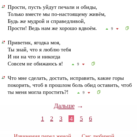
Прости, пусть уйдут печали и обиды,
Только вместе мы по-настоящему живём,
Будь же мудрой и справедливой,
Прости! Ведь нам же хорошо вдвоём.
9
Приветик, ягодка моя,
Ты знай, что я люблю тебя
И ни на что и никогда
Совсем не обижаюсь я!
9
Что мне сделать, достать, исправить, какие горы
покорить, чтоб в прошлом боль обид оставить, чтоб
ты меня могла простить?!
9
→
Дальше
1
2
3
5
6
4
Извинения перед женой
Смс любимой