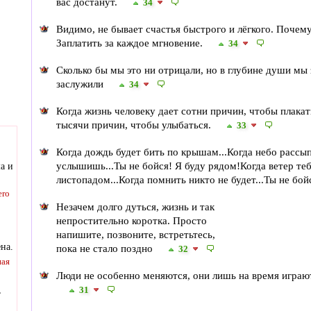
вас достанут.
34
Видимо, не бывает счастья быстрого и лёгкого. Почему
Заплатить за каждое мгновение.
34
Сколько бы мы это ни отрицали, но в глубине души мы 
заслужили
34
Когда жизнь человеку дает сотни причин, чтобы плакать
тысячи причин, чтобы улыбаться.
33
Когда дождь будет бить по крышам...Когда небо рассып
услышишь...Ты не бойся! Я буду рядом!Когда ветер теб
ма и
листопадом...Когда помнить никто не будет...Ты не бо
ero
Незачем долго дуться, жизнь и так
непростительно коротка. Просто
напишите, позвоните, встретьтесь,
на.
пока не стало поздно
32
ная
Люди не особенно меняются, они лишь на время играю
,
31