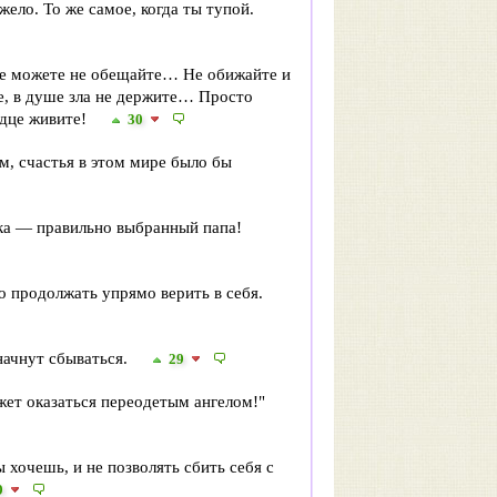
жело. То же самое, когда ты тупой.
 можете не обещайте… Не обижайте и
це, в душе зла не держите… Просто
рдце живите!
30
ом, счастья в этом мире было бы
нка — правильно выбранный папа!
до продолжать упрямо верить в себя.
начнут сбываться.
29
жет оказаться переодетым ангелом!"
ы хочешь, и не позволять сбить себя с
9