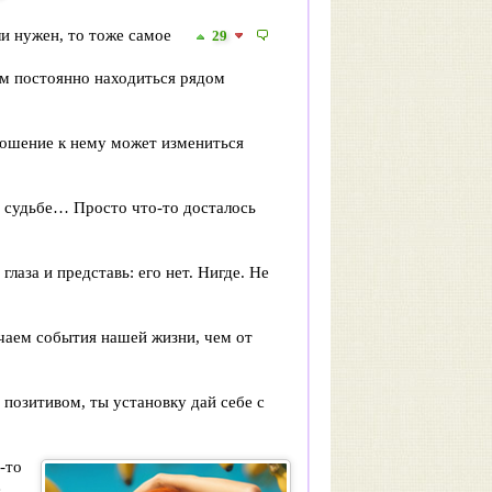
ли нужен, то тоже самое
29
ом постоянно находиться рядом
тношение к нему может измениться
 судьбе… Просто что-то досталось
лаза и представь: его нет. Нигде. Не
ечаем события нашей жизни, чем от
ь позитивом, ты установку дай себе с
-то
е