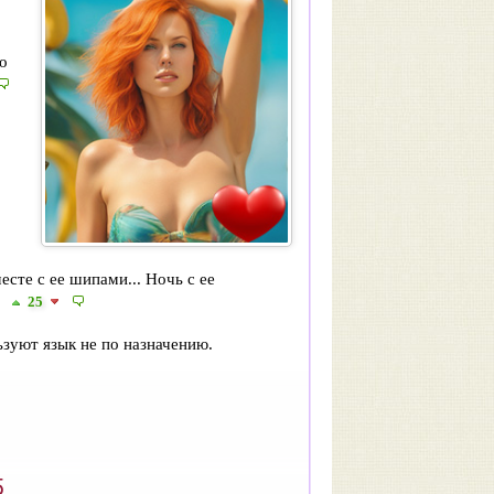
о
сте с ее шипами... Ночь с ее
25
ьзуют язык не по назначению.
5