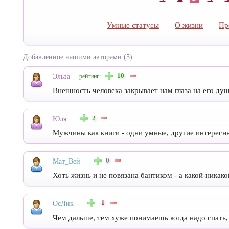
Умные статусы
О жизни
Пр
Добавленное нашими авторами (5):
10
Эльза
рейтинг:
Внешность человека закрывает нам глаза на его душ
2
Юля
Мужчины как книги - одни умные, другие интересные
0
Мат_Вей
Хоть жизнь и не повязана бантиком - а какой-никако
-1
ОсЛик
Чем дальше, тем хуже понимаешь когда надо спать, г