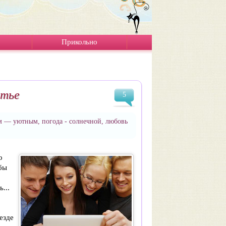
Прикольно
стье
5
м — уютным, погода - солнечной, любовь
о
бы
...
езде