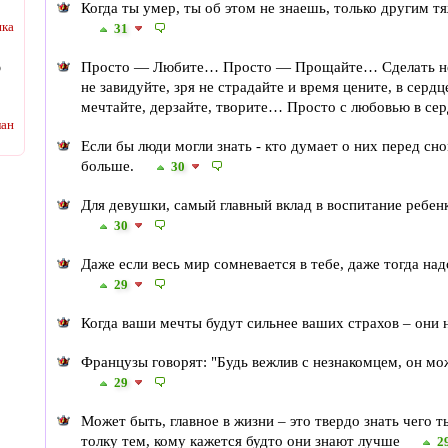
Когда ты умер, ты об этом не знаешь, только другим тя
ка
31
Просто — Любите… Просто — Прощайте… Сделать не
о
не завидуйте, зря не страдайте и время цените, в серд
мечтайте, дерзайте, творите… Просто с любовью в се
лан
Если бы люди могли знать - кто думает о них перед сн
больше.
30
Для девушки, самый главный вклад в воспитание ребе
30
Даже если весь мир сомневается в тебе, даже тогда на
29
Когда ваши мечты будут сильнее ваших страхов – они 
Французы говорят: "Будь вежлив с незнакомцем, он мо
29
Может быть, главное в жизни – это твердо знать чего т
толку тем, кому кажется будто они знают лучше
2