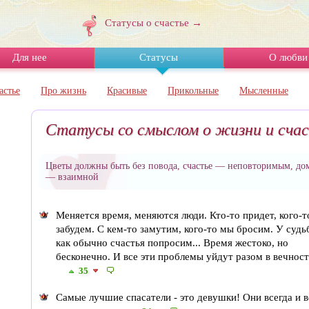
Статусы о счастье →
Для нее
Статусы
О любви
астье
Про жизнь
Красивые
Прикольные
Мысленные
Статусы со смыслом о жизни и сча
Цветы должны быть без повода, счастье — неповторимым, до
— взаимной
​Меняется время, меняются люди. Кто-то придет, кого-т
забудем. С кем-то замутим, кого-то мы бросим. У судь
как обычно счастья попросим... Время жестоко, но
бесконечно. И все эти проблемы уйдут разом в вечность
35
Самые лучшие спасатели - это девушки! Они всегда и в