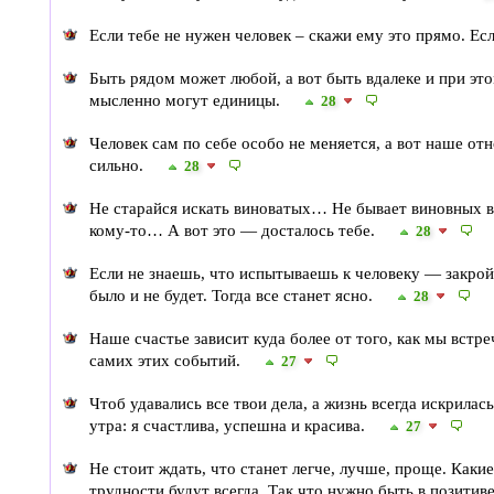
Если тебе не нужен человек – скажи ему это прямо. Ес
Быть рядом может любой, а вот быть вдалеке и при эт
мысленно могут единицы.
28
Человек сам по себе особо не меняется, а вот наше о
сильно.
28
Не старайся искать виноватых… Не бывает виновных в
кому-то… А вот это — досталось тебе.
28
Если не знаешь, что испытываешь к человеку — закрой г
было и не будет. Тогда все станет ясно.
28
Наше счастье зависит куда более от того, как мы встр
самих этих событий.
27
Чтоб удавались все твои дела, а жизнь всегда искрилас
утра: я счастлива, успешна и красива.
27
Не стоит ждать, что станет легче, лучше, проще. Какие
трудности будут всегда. Так что нужно быть в позитив