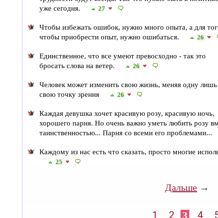
уже сегодня.
27
Чтобы избежать ошибок, нужно много опыта, а для тог
чтобы приобрести опыт, нужно ошибаться.
26
Единственное, что все умеют превосходно - так это
бросать слова на ветер.
26
Человек может изменить свою жизнь, меняя одну лишь
свою точку зрения
26
​​Каждая девушка хочет красивую розу, красивую ночь,
хорошего парня. Но очень важно уметь любить розу вме
таинственностью... Парня со всеми его проблемами...​
Каждому из нас есть что сказать, просто многие испол
25
→
Дальше
1
2
4
3