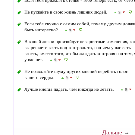
Если тебя прижали к стенке - тебе теперь есть, от чего
Не пускайте в свою жизнь лишних людей.
9
Если тебе скучно с самим собой, почему другим долж
быть интересно?
9
В вашей жизни произойдут невероятные изменения, ко
вы решаете взять под контроль то, над чем у вас есть
власть, вместо того, чтобы жаждать контроля над тем, 
у вас нет.
9
Не позволяйте шуму других мнений перебить голос
вашего сердца.
9
Лучше иногда падать, чем никогда не летать.
9
→
Дальше