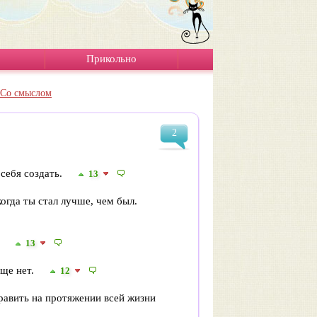
Прикольно
Со смыслом
2
 себя создать.
13
когда ты стал лучше, чем был.
м
13
еще нет.
12
равить на протяжении всей жизни