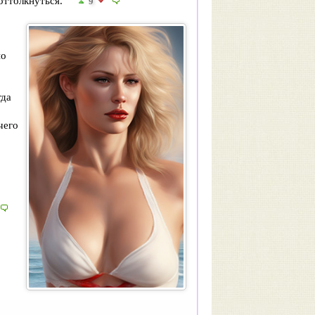
 оттолкнуться.
9
но
гда
чего