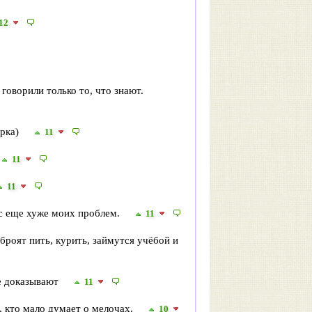
12
говорили только то, что знают.
орка)
11
11
11
ос еще хуже моих проблем.
11
роят пить, курить, займутся учёбой и
не доказывают
11
, кто мало думает о мелочах.
10