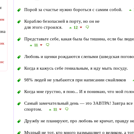
м
Порой за счастье нужно бороться с самим собой.
им
Кораблю безопасней в порту, но он не
для этого строился.
12
она
Представьте себе, какая была бы тишина, если бы люди 
ик
11
Любовь и щенки рождаются слепыми (шведская погов
ис
Когда я кажусь себе гениальным, я иду мыть посуду.
98% людей не улыбаются при написании смайликов
Когда мне грустно, я пою... И я понимаю, что мой гол
Самый замечательный день — это ЗАВТРА! Завтра все б
спортом.
11
Дружбу не планируют, про любовь не кричат, правду 
Мудрый не тот, кто много размышляет о великом, а тот