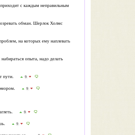
 приходит с каждым неправильным
одозревать обман. Шерлок Холмс
роблем, на которых ему наплевать
 набираться опыта, надо делать
от пути.
9
 юмором.
9
аглеть.
9
шь.
9