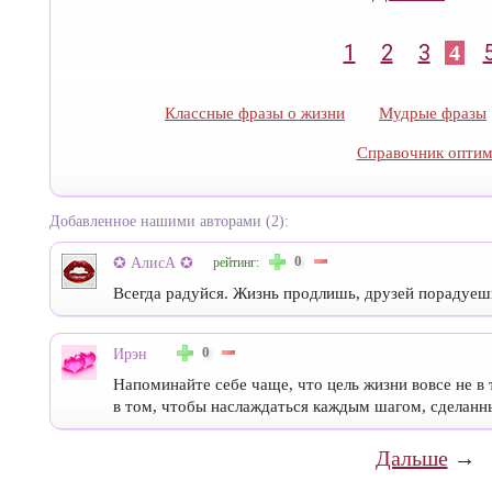
1
2
3
4
Классные фразы о жизни
Мудрые фразы
Справочник оптим
Добавленное нашими авторами (2):
0
✪ АлисА ✪
рейтинг:
Всегда радуйся. Жизнь продлишь, друзей порадуешь
0
Ирэн
Напоминайте себе чаще, что цель жизни вовсе не в 
в том, чтобы наслаждаться каждым шагом, сделанн
Дальше
→