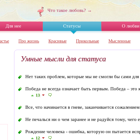
Что такое любовь? →
Для нее
Статусы
О любви
астье
Про жизнь
Красивые
Прикольные
Мысленные
Умные мысли для статуса
Нет таких проблем, которые мы не смогли бы сами для
Победа не всегда означает быть первым. Победа – это 
13
Все, что начинается в гневе, заканчивается сожаление
Не печалься ни о чем заранее и не радуйся тому, чего 
Рождение человека - ошибка, которую он пытается исп
12