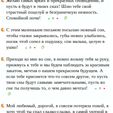
Желаю самых ярких и прекрасных сновидений, и
пусть я будут в твоих снах! Шлю тебе свой
страстный поцелуй и безграничную нежность.
Спокойной ночи!
9
С этим маленьким письмом посылаю нежный сон,
чтобы глазки закрывались, губы нежно улыбались,
носик чтоб сопел в подушку, спи малыш, целую в
ушко!
9
Приходи ко мне во сне, я нежно возьму тебя за руку,
прижмусь к тебе и мы будем наблюдать за красивым
закатом, мечтая о нашем прекрасном будущем. А
если тебе приснится что-то совсем другое, то пусть
твои сны будут самыми замечательными, пусть во
сне ты получишь то, о чем давно мечтал!
9
Мой любимый, дорогой, я совсем потеряла покой, я
хочу чтоб ты спал сладко-сладко, в самой уютной в