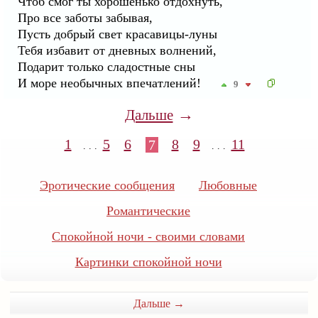
Чтоб смог ты хорошенько отдохнуть,
Про все заботы забывая,
Пусть добрый свет красавицы-луны
Тебя избавит от дневных волнений,
Подарит только сладостные сны
И море необычных впечатлений!
9
→
Дальше
1
5
6
8
9
11
7
. . .
. . .
Эротические сообщения
Любовные
Романтические
Спокойной ночи - своими словами
Картинки спокойной ночи
Дальше →