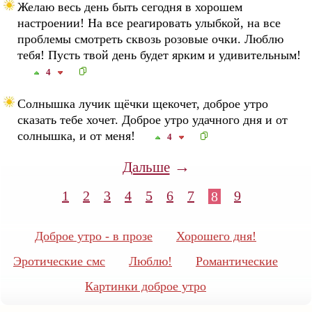
Желаю весь день быть сегодня в хорошем
настроении! На все реагировать улыбкой, на все
проблемы смотреть сквозь розовые очки. Люблю
тебя! Пусть твой день будет ярким и удивительным!
4
Солнышка лучик щёчки щекочет, доброе утро
сказать тебе хочет. Доброе утро удачного дня и от
солнышка, и от меня!
4
→
Дальше
1
2
3
4
5
6
7
9
8
Доброе утро - в прозе
Хорошего дня!
Эротические смс
Люблю!
Романтические
Картинки доброе утро