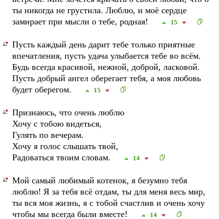
ты никогда не грустила. Люблю, и моё сердце
замирает при мысли о тебе, родная!
15
Пусть каждый день дарит тебе только приятные
впечатления, пусть удача улыбается тебе во всём.
Будь всегда красивой, нежной, доброй, ласковой.
Пусть добрый ангел оберегает тебя, а моя любовь
будет оберегом.
15
Признаюсь, что очень люблю
Хочу с тобою видеться,
Гулять по вечерам.
Хочу я голос слышать твой,
Радоваться твоим словам.
14
Мой самый любимый котенок, я безумно тебя
люблю! Я за тебя всё отдам, ты для меня весь мир,
ты вся моя жизнь, я с тобой счастлив и очень хочу
чтобы мы всегда были вместе!
14