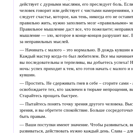
действует с дурными мыслями, его преследует боль. Есл
человек говорит или действует с чистыми намерениями, 
следует счастье, которое, как тень, никогда его не остави
правильно жить, нужно заполнить мозг «правильными» м
Правильное мышление даст все, что пожелаете; неправил
мышление — зло, которое в конце-концов разрушит вас. 
за неправильных мыслей.
— Начинать с малого – это нормально. В дождь кувшин на
Каждый мастер когда-то был любителем. Все мы начинаем
вы последовательны и терпеливы, вы добьетесь успеха! Н
ночь: успех приходит к тем, кто готов начать с малого и 
кувшин.
— Простить. Не сдерживать гнев в себе – сгорите сами -
освобождаете тех, кто заключен в тюрьме непрощения, в
Старайтесь прощать быстрее.
— Пытайтесь понять точку зрения другого человека. Вы
зрения, и вы обретете спокойствие. Больше сосредоточьт
быть правым.
— Ваши поступки имеют значение. Чтобы развиваться, в
развиваться, действовать нужно каждый день. Слава – для 