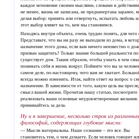
каждое мгновение своими мыслями, словами и действиям
не менее, жизнь не записана, не предначертана заранее,
делая выбор: принять или отвергнуть, испытать любовь ил
этот выбор влияет на то, кем мы становимся.
Находясь внутри объекта, очень трудно понять, для чего 
Представьте, что вы ни разу не выходили из дома, в кот
назначение этого дома, если вам ничего неизвестно о дож
призван защитить? Только знание большей реальности поз
существует дом. Таким образом, чтобы узнать в чем смы
понимать себя и жизнь вокруг. Поймите что вы за человек
самом деле, по-настоящему, чего вам не хватает. Больш
всегда можно изменить. Итак, найти ответ на вопрос о см
назначение. В зависимости от того, какую цель вы пресле
смысл вашей жизни. Прочитав нашу статью, посмотрите н
реализовать ваши основные неудовлетворенные желания. 
принимайтесь за дела.
Ну и в завершение, несколько строк из различны
философий, содержащих глубокие мысли:
— Мысли материальны. Наше сознание – это все. Вы
становитесь тем, о чем думаете. Если человек говорит ил