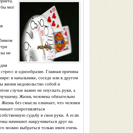
ернета.
 бы мог
ия
юбимом
утри
ска не
одня
стресс и однообразие. Главная причина
ире: в начальнике, соседе или в другом
ты жизни недовольство собой и
том случае важно не опускать руки, а
 лучшему. Жизнь человека обязательно
Жизнь без смысла означает, что человек
чинает сопротивляться
обственную судьбу в свои руки. А если
лемы начинают накручиваться друг на
рого можно выбраться только имея очень