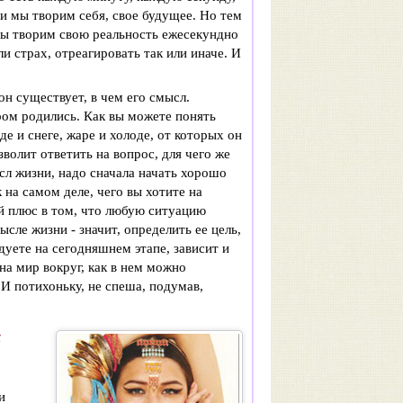
и мы творим себя, свое будущее. Но тем
 мы творим свою реальность ежесекундно
и страх, отреагировать так или иначе. И
он существует, в чем его смысл.
ором родились. Как вы можете понять
де и снеге, жаре и холоде, от которых он
волит ответить на вопрос, для чего же
сл жизни, надо сначала начать хорошо
 на самом деле, чего вы хотите на
ой плюс в том, что любую ситуацию
ысле жизни - значит, определить ее цель,
дуете на сегодняшнем этапе, зависит и
а мир вокруг, как в нем можно
И потихоньку, не спеша, подумав,
х
и