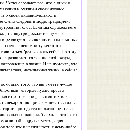
и. Четко осознают все, что с ними и
Думающий и рулящей своей жизнью
ть о своей индивидуальности,
не слепо следовать моде, традициям.
нутренний голос. Если мы слушаем кого-
радать, внутри рождается чувство
 и реализуем не свои цели, а навязанные
азначение, вспомнить, зачем мы
к говориться "реализовать себя". Потому
к не развивает постоянно свой разум,
е направление в жизни. И не думайте, что
интересная, насыщенная жизнь, а сейчас
 помощью того, что вы умеете лучше
обностями, которые нужно просто
ависит от степени развития тех или
ть пекарем, но при этом писать стихи,
оторые пригодятся по жизни не только
риносящая финансовый доход – это не та
е можно найти другие методы для
вои таланты и наклонности к чему-либо: