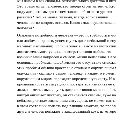
Мы живем в век свободы, относительного достатка и инт
Это время когда человечество твердо стоит на земле. Кто
подумать, что мы достигнем такого небывалого уровня
развития? Тем не менее главный, всегда волновавший
человечество вопрос, остался. Каков смысл существован
человека?
Основные потребности человека — это потребность в л
или любимой, деньги, успех (пусть даже небольшой и вн
маленькой компании). Если человек в чем-то из этого спи
достиг желаемого успеха, не встретил свою любовь, то
возникновение вопросов о смысле жизни неизбежно. Сег
основные проблемы нашей жизни это отсутствие смысла, 
этих проблем обычно кроется не столько в окружающем м
окружении - сколько в самом человеке: в какие-то момен
окружающим миром переходят определенную черту. И в э
проанализировать ситуацию и постараться изменить ее к
должна иметь смысл, пусть даже постоянно меняющийся. 
внутри ощущает пустому, он становится слабым, хуже на
неблагоприятным жизненным ситуациям, не может взять с
в этом состоянии попасть под влияние алкоголя, то проб
друга и человек попадает в заколдованный круг, из кото