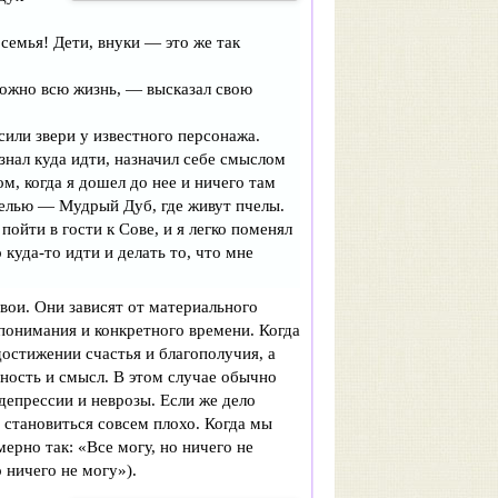
семья! Дети, внуки — это же так
ожно всю жизнь, — высказал свою
или звери у известного персонажа.
знал куда идти, назначил себе смыслом
м, когда я дошел до нее и ничего там
елью — Мудрый Дуб, где живут пчелы.
пойти в гости к Сове, и я легко поменял
куда-то идти и делать то, что мне
вои. Они зависят от материального
опонимания и конкретного времени. Когда
достижении счастья и благополучия, а
нность и смысл. В этом случае обычно
депрессии и неврозы. Если же дело
 становиться совсем плохо. Когда мы
рно так: «Все могу, но ничего не
о ничего не могу»).