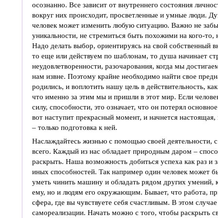
осознанно. Все зависит от внутреннего состояния личност
вокруг них происходит, просветленные и умные люди. 
человек может изменить любую ситуацию. Важно не забы
уникальности, не стремиться быть похожими на кого-то, 
Надо делать выбор, ориентируясь на свой собственный в
то еще или действуем по шаблонам, то душа начинает ст
неудовлетворенности, разочарования, когда мы достигаем
нам извне. Поэтому крайне необходимо найти свое предн
родились, и воплотить нашу цель в действительность, ка
что именно за этим мы и пришли в этот мир. Если челове
силу, способности, это означает, что он потерял основно
вот наступит прекрасный момент, и начнется настоящая, 
– только подготовка к ней.
Наслаждайтесь жизнью с помощью своей деятельности, с
всего. Каждый из нас обладает природным даром – спос
раскрыть. Наша возможность добиться успеха как раз и з
иных способностей. Так например один человек может бы
уметь чинить машину и обладать рядом других умений, к
ему, но и людям его окружающим. Бывает, что работа, п
сфера, где вы чувствуете себя счастливым. В этом случа
самореализации. Начать можно с того, чтобы раскрыть с