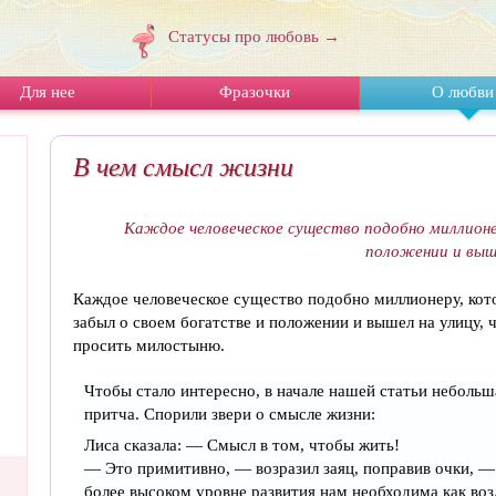
Статусы про любовь →
Для нее
Фразочки
О любви
В чем смысл жизни
Каждое человеческое существо подобно миллионе
положении и выш
Каждое человеческое существо подобно миллионеру, ко
забыл о своем богатстве и положении и вышел на улицу, 
просить милостыню.
Чтобы стало интересно, в начале нашей статьи небольш
притча. Спорили звери о смысле жизни:
Лиса сказала: — Смысл в том, чтобы жить!
— Это примитивно, — возразил заяц, поправив очки, —
более высоком уровне развития нам необходима как во