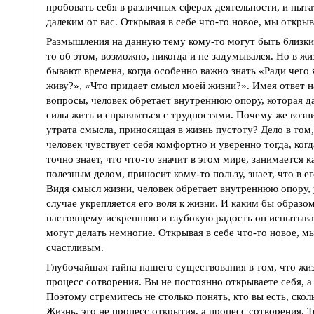
пробовать себя в различных сферах деятельности, и пыта
далеким от вас. Открывая в себе что-то новое, мы откр
Размышления на данную тему кому-то могут быть близки,
то об этом, возможно, никогда и не задумывался. Но в жи
бывают времена, когда особенно важно знать «Ради чего 
живу?», «Что придает смысл моей жизни?». Имея ответ н
вопросы, человек обретает внутреннюю опору, которая д
силы жить и справляться с трудностями. Почему же возн
утрата смысла, приносящая в жизнь пустоту? Дело в том,
человек чувствует себя комфортно и уверенно тогда, когд
точно знает, что что-то значит в этом мире, занимается 
полезным делом, приносит кому-то пользу, знает, что в е
Видя смысл жизни, человек обретает внутреннюю опору, у
случае укрепляется его воля к жизни. И каким бы образом
настоящему искреннюю и глубокую радость он испытывает
могут делать немногие. Открывая в себе что-то новое, 
счастливым.
Глубочайшая тайна нашего существования в том, что жиз
процесс сотворения. Вы не постоянно открываете себя, а
Поэтому стремитесь не столько понять, кто вы есть, скол
Жизнь, это не процесс открытия, а процесс сотворения. 