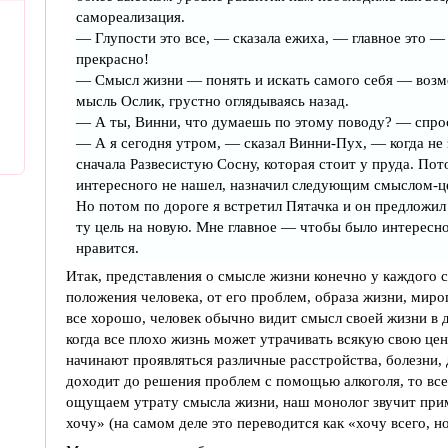
самореализация.
— Глупости это все, — сказала ежиха, — главное это — 
прекрасно!
— Смысл жизни — понять и искать самого себя — возм
мысль Ослик, грустно оглядываясь назад.
— А ты, Винни, что думаешь по этому поводу? — спрос
— А я сегодня утром, — сказал Винни-Пух, — когда не 
сначала Развесистую Сосну, которая стоит у пруда. Пото
интересного не нашел, назначил следующим смыслом-ц
Но потом по дороге я встретил Пятачка и он предложил 
ту цель на новую. Мне главное — чтобы было интересно 
нравится.
Итак, представления о смысле жизни конечно у каждого с
положения человека, от его проблем, образа жизни, мир
все хорошо, человек обычно видит смысл своей жизни в 
когда все плохо жизнь может утрачивать всякую свою це
начинают проявляться различные расстройства, болезни, 
доходит до решения проблем с помощью алкоголя, то все
ощущаем утрату смысла жизни, наш монолог звучит приме
хочу» (на самом деле это переводится как «хочу всего, н