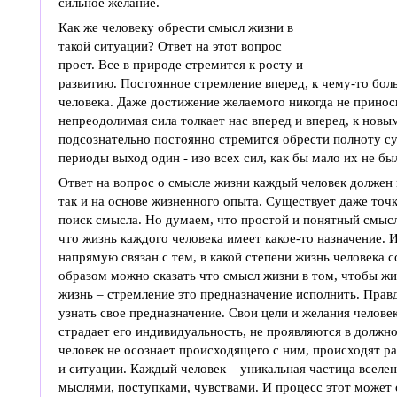
сильное желание.
Как же человеку обрести смысл жизни в
такой ситуации? Ответ на этот вопрос
прост. Все в природе стремится к росту и
развитию. Постоянное стремление вперед, к чему-то бо
человека. Даже достижение желаемого никогда не принос
непреодолимая сила толкает нас вперед и вперед, к новы
подсознательно постоянно стремится обрести полноту су
периоды выход один - изо всех сил, как бы мало их не бы
Ответ на вопрос о смысле жизни каждый человек должен 
так и на основе жизненного опыта. Существует даже точк
поиск смысла. Но думаем, что простой и понятный смысл
что жизнь каждого человека имеет какое-то назначение. И
напрямую связан с тем, в какой степени жизнь человека 
образом можно сказать что смысл жизни в том, чтобы жи
жизнь – стремление это предназначение исполнить. Правд
узнать свое предназначение. Свои цели и желания челове
страдает его индивидуальность, не проявляются в должно
человек не осознает происходящего с ним, происходят р
и ситуации. Каждый человек – уникальная частица вселен
мыслями, поступками, чувствами. И процесс этот может с