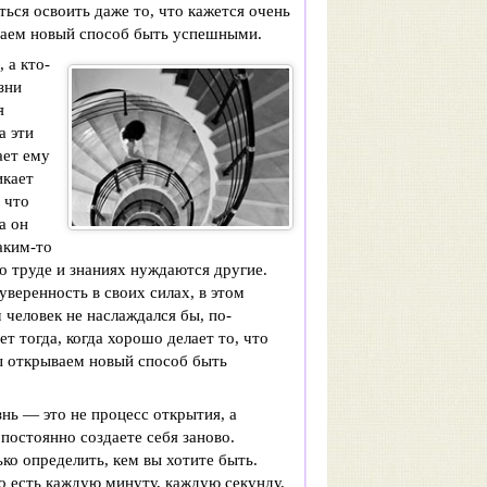
ться освоить даже то, что кажется очень
ываем новый способ быть успешными.
 а кто-
зни
я
а эти
ает ему
икает
 что
а он
каким-то
го труде и знаниях нуждаются другие.
веренность в своих силах, в этом
 человек не наслаждался бы, по-
 тогда, когда хорошо делает то, что
мы открываем новый способ быть
нь — это не процесс открытия, а
 постоянно создаете себя заново.
ько определить, кем вы хотите быть.
То есть каждую минуту, каждую секунду,