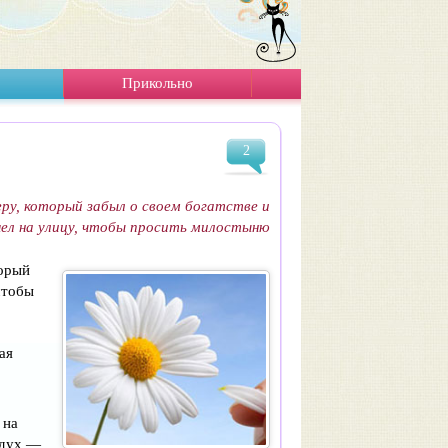
Прикольно
2
ру, который забыл о своем богатстве и
ел на улицу, чтобы просить милостыню
торый
чтобы
ая
 на
здух —