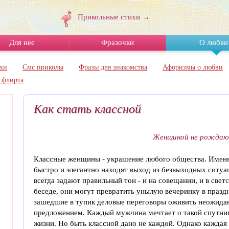
Прикольные стихи →
Для нее
Фразочки
О любви
хи
Смс приколы
Фразы для знакомства
Афоризмы о любви
 флирта
Как стать классной
Женщиной не рождают
Классные женщины - украшение любого общества. Имен
быстро и элегантно находят выход из безвыходных ситуа
всегда задают правильный тон - и на совещании, и в свет
беседе, они могут превратить унылую вечеринку в праздн
зашедшие в тупик деловые переговоры оживить неожид
предложением. Каждый мужчина мечтает о такой спутни
жизни. Но быть классной дано не каждой. Однако каждая