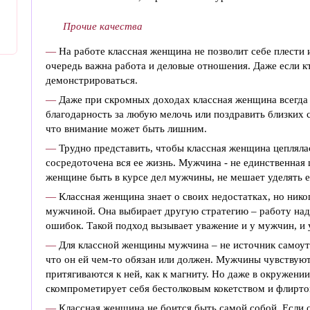
Прочие качества
—
На работе классная женщина не позволит себе плести и
очередь важна работа и деловые отношения. Даже если кто
демонстрироваться.
—
Даже при скромных доходах классная женщина всегда
благодарность за любую мелочь или поздравить близких с
что внимание может быть лишним.
—
Трудно представить, чтобы классная женщина цеплялас
сосредоточена вся ее жизнь. Мужчина - не единственная
женщине быть в курсе дел мужчины, не мешает уделять е
—
Классная женщина знает о своих недостатках, но никог
мужчиной. Она выбирает другую стратегию – работу над
ошибок. Такой подход вызывает уважение и у мужчин, и 
—
Для классной женщины мужчина – не источник самоутв
что он ей чем-то обязан или должен. Мужчины чувствуют 
притягиваются к ней, как к магниту. Но даже в окружени
скомпрометирует себя бестолковым кокетством и флирто
—
Классная женщина не боится быть самой собой. Если 