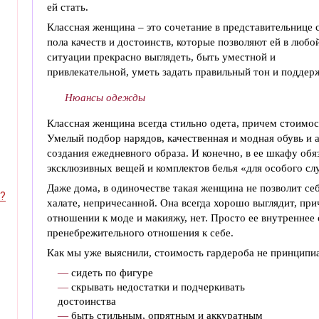
ей стать.
Классная женщина – это сочетание в представительнице 
пола качеств и достоинств, которые позволяют ей в любо
ситуации прекрасно выглядеть, быть уместной и
привлекательной, уметь задать правильный тон и поддерж
Нюансы одежды
Классная женщина всегда стильно одета, причем стоимос
Умелый подбор нарядов, качественная и модная обувь и 
создания ежедневного образа. И конечно, в ее шкафу обя
эксклюзивных вещей и комплектов белья «для особого сл
Даже дома, в одиночестве такая женщина не позволит себ
?
халате, непричесанной. Она всегда хорошо выглядит, пр
отношении к моде и макияжу, нет. Просто ее внутреннее 
пренебрежительного отношения к себе.
Как мы уже выяснили, стоимость гардероба не принципиа
—
сидеть по фигуре
—
скрывать недостатки и подчеркивать
достоинства
—
быть стильным, опрятным и аккуратным