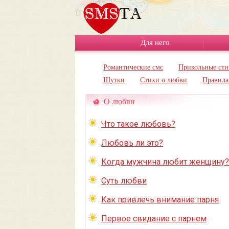
Для него
Романтические смс
Прикольные сти
Шутки
Стихи о любви
Правила
О любви
Что такое любовь?
Любовь ли это?
Когда мужчина любит женщину?
Суть любви
Как привлечь внимание парня
Первое свидание с парнем