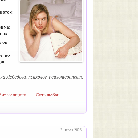
в этом
изма:
щих.
е он
е, но
дин.
а Лебедева, психолог, психотерапевт.
бит женщину
Суть любви
31 июля 2026