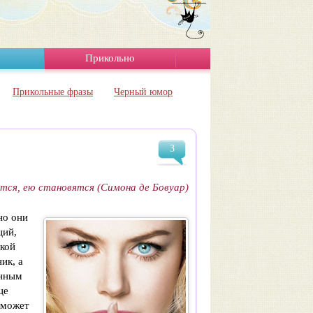
Прикольно
Прикольные фразы
Черный юмор
3
ся, ею становятся (Симона де Бовуар)
но они
ций,
ской
ик, а
анным
це
 может