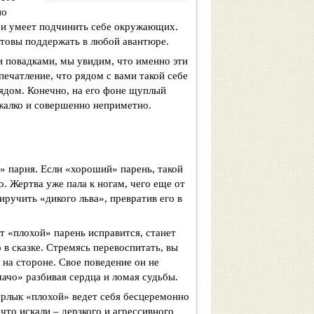
но
 и умеет подчинить себе окружающих.
отовы поддержать в любой авантюре.
и повадками, мы увидим, что именно эти
ечатление, что рядом с вами такой себе
ядом. Конечно, на его фоне щуплый
жалко и совершенно неприметно.
» парня. Если «хороший» парень, такой
о. Жертва уже пала к ногам, чего еще от
иручить «дикого льва», превратив его в
от «плохой» парень исправится, станет
в сказке. Стремясь перевоспитать, вы
 на стороне. Свое поведение он не
мачо» разбивая сердца и ломая судьбы.
 ярлык «плохой» ведет себя бесцеремонно
что искали – дерзкого и агрессивного