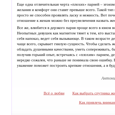
Еще одна отличительная черта «плохих» парней – эгоизм
желания и комфорт они ставят превыше всего. Такой тип
просто не способен проявлять ласку и нежность. Вот поч
отношение к женам можно без преувеличения назвать же
Все же, влюбится в дерзкого парня проще всего в юном в
Неопытных девушек как магнитом тянет к тем, кто выста
себя напоказ, ведет себя вызывающе. В таком возрасте д
чаще всего, скрывает гнилую сущность. Чтобы сделать 
обладать душевными качествами, уметь сопереживать, б
получив горький опыт, встречаясь с «плохим» парнем, д
нередко сожалея, что раньше не понимала свою ошибку. 
уважение поможет построить крепкие отношения, а в бу
Антонин
Всё о любви
Как выбрать спутника ж
Как привлечь вниман