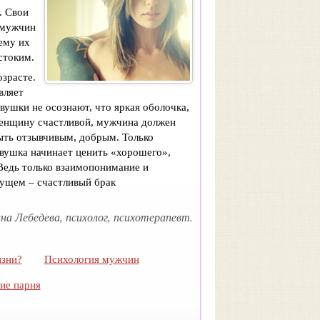
. Свои
 мужчин
ему их
стоким.
озрасте.
вляет
евушки не осознают, что яркая оболочка,
женщину счастливой, мужчина должен
ыть отзывчивым, добрым. Только
евушка начинает ценить «хорошего»,
Ведь только взаимопонимание и
дущем – счастливый брак
а Лебедева, психолог, психотерапевт.
изни?
Психология мужчин
ие парня