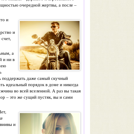
ощностью очередной жертвы, а после –
 то и
ерство и
 счет,
ьным, а
й и ни в
мею
ь
еть поддержать даже самый скучный
ать идеальный порядок в доме и никогда
жчина во всей вселенной. А раз вы такая
ор – это же сущий пустяк, вы и сами
Нет,
же
евнивы и