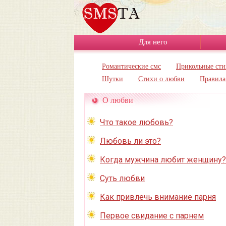
Для него
Романтические смс
Прикольные сти
Шутки
Стихи о любви
Правила
О любви
Что такое любовь?
Любовь ли это?
Когда мужчина любит женщину?
Суть любви
Как привлечь внимание парня
Первое свидание с парнем