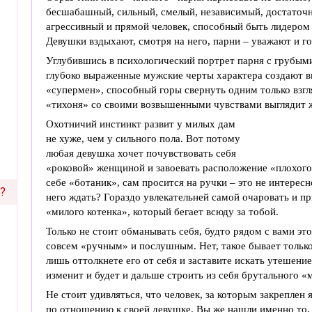
бесшабашный, сильный, смелый, независимый, достаточ
агрессивный и прямой человек, способный быть лидером
Девушки вздыхают, смотря на него, парни – уважают и г
Углубившись в психологический портрет парня с грубым
глубоко выраженные мужские черты характера создают вп
«супермен», способный горы свернуть одним только взгл
«тихоня» со своими возвышенными чувствами выглядит 
Охотничий инстинкт развит у милых дам
не хуже, чем у сильного пола. Вот потому
любая девушка хочет почувствовать себя
«роковой» женщиной и завоевать расположение «плохого
себе «ботаник», сам просится на ручки – это не интересн
?
него ждать? Гораздо увлекательней самой очаровать и пр
«милого котенка», который бегает всюду за тобой.
Только не стоит обманывать себя, будто рядом с вами эт
совсем «ручным» и послушным. Нет, такое бывает только 
лишь оттолкнете его от себя и заставите искать утешение
изменит и будет и дальше строить из себя брутального «
Не стоит удивляться, что человек, за которым закреплен
по отношению к своей девушке. Вы же нашли именно то, 