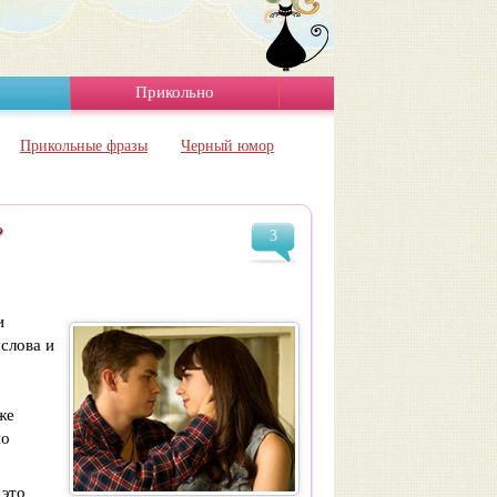
Прикольно
Прикольные фразы
Черный юмор
?
3
и
слова и
же
но
 это