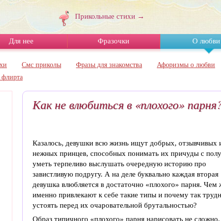
Прикольные стихи →
Для нее
Фразочки
О любви
хи
Смс приколы
Фразы для знакомства
Афоризмы о любви
 флирта
Как не влюбиться в «плохого» парня
Казалось, девушки всю жизнь ищут добрых, отзывчивых 
нежных принцев, способных понимать их причуды с полу
уметь терпеливо выслушать очередную историю про
завистливую подругу. А на деле буквально каждая вторая
девушка влюбляется в достаточно «плохого» парня. Чем 
именно привлекают к себе такие типы и почему так труд
устоять перед их очаровательной брутальностью?
Образ типичного «плохого» парня нарисовать не сложно,