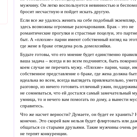
мужчину. Он легко воспользуется невинностью и беспом
бросит несчастную и пойдет искать другую.
Если все же удалось женить на себе подобный экземпляр,
здесь возможны огромные разочарования. Брак – это не
романтические прогулки и страстные поцелуи, это партн
быт. А «плохие» парни имеют собственный взгляд на этот
где жене в браке отведена роль домохозяйки.
Будьте готовы, что его мнение будет единственно правил
ваша задача – всегда и во всем подчинятся, быть покорно
коем случае не перечить мужу. «Плохие» парни, чаще, и
собственное представление о браке, где жена должна быт
идеальна во всем, всегда выглядеть привлекательно, ум
разговор, из ничего готовить отличный ужин, поддержив
не сомневаться, что ей достался самый замечательный му
умница, то и нечего вам помогать по дому, а вынести мус
справитесь.
Что же насчет верности? Думаете, он будет ее хранить? 
конечно. Это скорей вам нельзя будет флиртовать или да
общаться со старыми друзьями. Такие мужчины очень р
не терпят конкуренции.